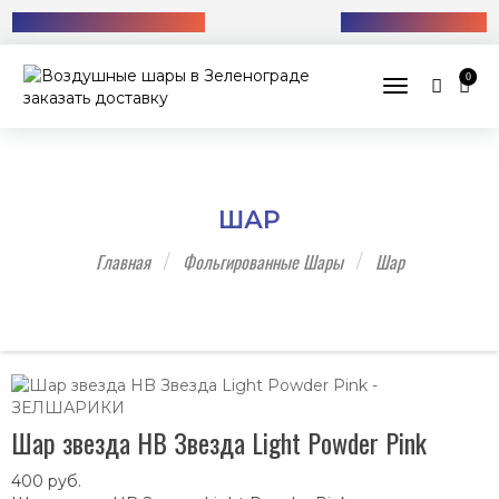
Бесплатная доставка!
+7 (985) 712-13-76
0
Toggle navig
ШАР
Главная
Фольгированные Шары
Шар
Шар звезда HB Звезда Light Powder Pink
400
руб.