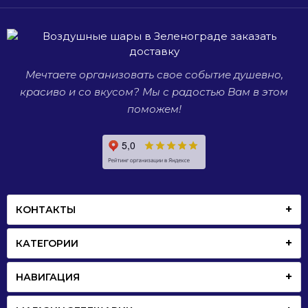
будь то
день
рождения,
свадьба
или
Мечтаете организовать свое событие душевно,
просто
красиво и со вкусом? Мы с радостью Вам в этом
встреча
со
поможем!
старыми
друзьями.
КОНТАКТЫ
КАТЕГОРИИ
НАВИГАЦИЯ