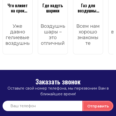
Что влияет
Где надуть
Газ для
Ч
на срок
шарики
воздушных
полета
шариков
шаров
Уже
Воздушные
Всем нам
давно
шары –
хорошо
в
гелиевые
это
знакомы
воздушные
отличный
те
шары
атрибут
волшебные
стали
для
моменты
в
неотъемлемым
украшения
счастья,
атрибутом
любого
которые
р
любого
торжественного
приносят
п
праздника.
мероприятия.
воздушные
Заказать звонок
Они
шарики.
приводят
Оставьте свой номер телефона, мы перезвоним Вам в
Они
в восторг
ближайшее время!
могут
взрослых
украсить
и детей.
любое
Отправить
мероприятие,