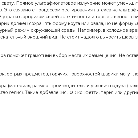
 свету. Прямое ультрафиолетовое излучение может уменьши
. Это связано с процессом реагирования латекса на ультра
й утраты сюрпризом своей эстетичности и торжественного в
рик должен сохранять форму круга или овала, но не форму «
турный режим окружающей среды. Например, в холодное вре
лекательный внешний вид. Не стоит надолго выносить шары 
ов поможет грамотный выбор места их размещения. Не оста
к, острых предметов, горячих поверхностей шарики могут ло
а (материал, размер, производитель) и условия надува (нал
тво гелия). Такие добавления, как конфетти, перья или друг