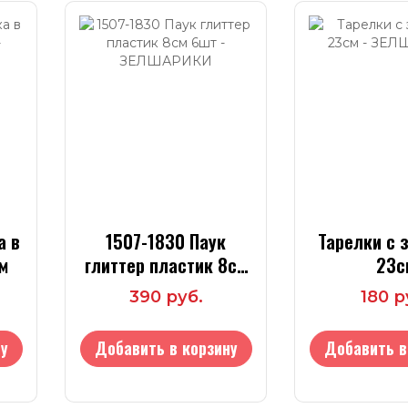
а в
1507-1830 Паук
Тарелки с 
м
глиттер пластик 8см
23с
6шт
390 руб.
180 р
у
Добавить в корзину
Добавить в