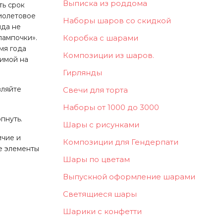
Выписка из роддома
ть срок
фиолетовое
Наборы шаров со скидкой
ида не
Коробка с шарами
лампочки».
мя года
Композиции из шаров.
зимой на
Гирлянды
вляйте
Свечи для торта
Наборы от 1000 до 3000
пнуть.
Шары с рисунками
ичие и
Композиции для Гендерпати
ие элементы
Шары по цветам
Выпускной оформление шарами
Светящиеся шары
Шарики с конфетти