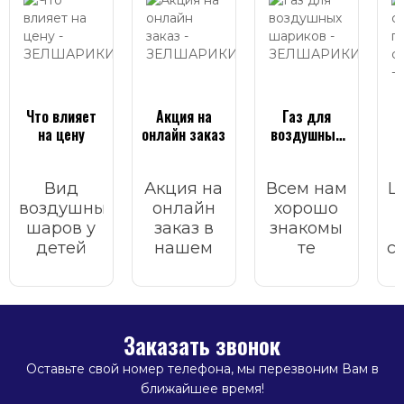
Что влияет
Акция на
Газ для
на цену
онлайн заказ
воздушных
шариков
с
Вид
Акция на
Всем нам
Ш
воздушных
онлайн
хорошо
шаров у
заказ в
знакомы
детей
нашем
те
с
всегда
интернет
волшебные
вызывает
магазине.
моменты
б
улыбку,
счастья,
д
радость и
которые
Заказать звонок
праздник.
приносят
З
воздушные
Оставьте свой номер телефона, мы перезвоним Вам в
шарики.
ближайшее время!