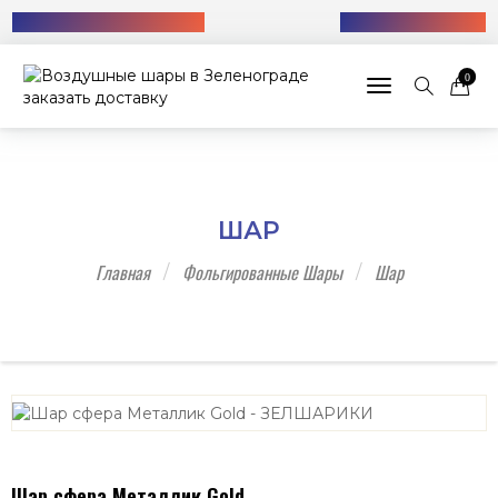
Бесплатная доставка!
+7 (985) 712-13-76
0
Toggle navigat
ШАР
Главная
Фольгированные Шары
Шар
Шар сфера Металлик Gold