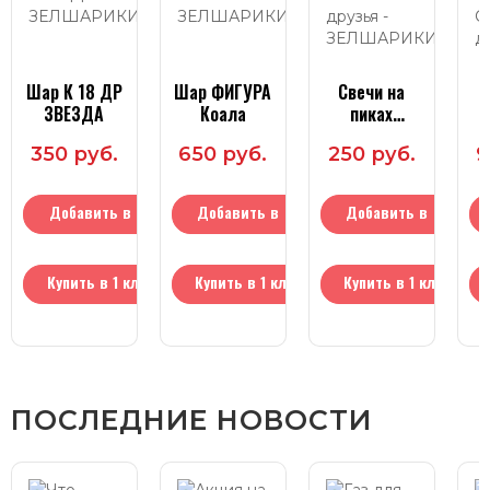
Шар К 18 ДР
Шар ФИГУРА
Свечи на
Ш
ЗВЕЗДА
Коала
пиках
Лесные
350 руб.
650 руб.
250 руб.
9
друзья
дв
Добавить в
Добавить в
Добавить в
корзину
корзину
корзину
Купить в 1 клик
Купить в 1 клик
Купить в 1 клик
ПОСЛЕДНИЕ НОВОСТИ