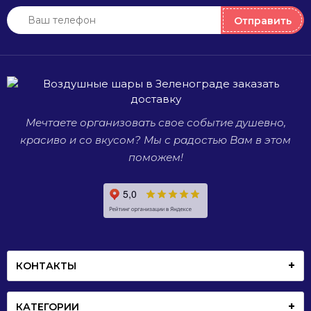
Они
могут
Отправить
украсить
любое
мероприятие,
будь то
день
рождения,
Мечтаете организовать свое событие душевно,
свадьба
или
красиво и со вкусом? Мы с радостью Вам в этом
просто
поможем!
встреча
со
старыми
друзьями.
КОНТАКТЫ
КАТЕГОРИИ