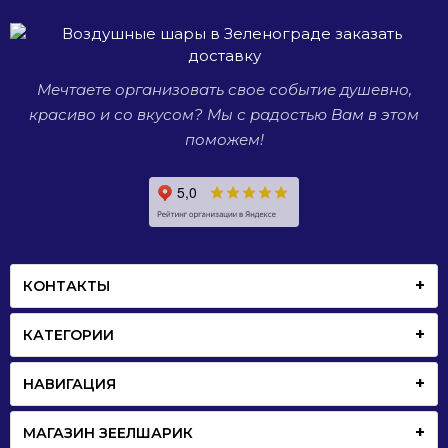
день
рождения,
свадьба
или
Мечтаете организовать свое событие душевно,
просто
красиво и со вкусом? Мы с радостью Вам в этом
встреча
со
поможем!
старыми
друзьями.
КОНТАКТЫ
КАТЕГОРИИ
НАВИГАЦИЯ
МАГАЗИН ЗЕЕЛШАРИК