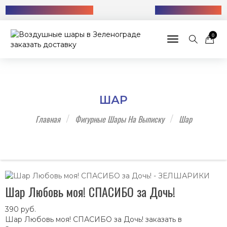
Бесплатная доставка!
+7 (985) 712-13-76
0
Toggle navigat
ШАР
Главная
Фигурные Шары На Выписку
Шар
Шар Любовь моя! СПАСИБО за Дочь!
390
руб.
Шар Любовь моя! СПАСИБО за Дочь! заказать в