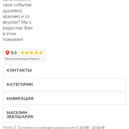
со
свое событие
старыми
душевно,
друзьями.
красиво и со
вкусом? Мы с
радостью Вам
в этом
поможем!
КОНТАКТЫ
КАТЕГОРИИ
НАВИГАЦИЯ
МАГАЗИН
ЗЕЕЛШАРИК
|
|
MiWix
Политика конфиденциальности
2008 - 2026 ©