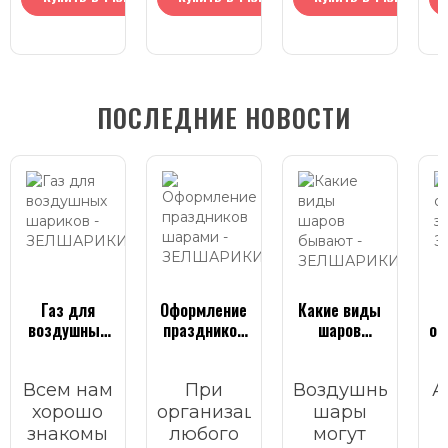
ПОСЛЕДНИЕ НОВОСТИ
Газ для
Оформление
Какие виды
воздушных
праздников
шаров
он
шариков
шарами
бывают
Всем нам
При
Воздушные
А
хорошо
организации
шары
знакомы
любого
могут