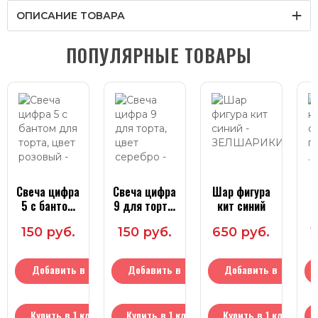
ОПИСАНИЕ ТОВАРА
ПОПУЛЯРНЫЕ ТОВАРЫ
Свеча цифра
Свеча цифра
Шар фигура
Ш
5 с бантом
9 для торта,
кит синий
для торта,
цвет серебро
п
150 руб.
150 руб.
650 руб.
1
цвет
розовый
Добавить в
Добавить в
Добавить в
корзину
корзину
корзину
Купить в 1 клик
Купить в 1 клик
Купить в 1 клик