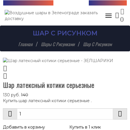
Бесплатная доставка!
+7 (985) 712-13-76
Toggle nav
0
ШАР С РИСУНКОМ
Главная
Шары С Рисунками
Шар С Рисунком
Шар латексный котики серьезные
130
руб.
140
Купить шар латексный котики серьезные .
Добавить в корзину
Купить в 1 клик