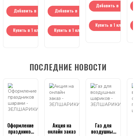
Добавить в
Добавить в
Добавить в
корзину
корзину
корзину
Купить в 1 клик
Купить в 1 клик
Купить в 1 клик
ПОСЛЕДНИЕ НОВОСТИ
Оформление
Акция на
Газ для
Ч
праздников
онлайн заказ
воздушных