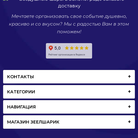
свадьба
или
Мечтаете организовать свое событие душевно,
просто
красиво и со вкусом? Мы с радостью Вам в этом
встреча
со
поможем!
старыми
друзьями.
КОНТАКТЫ
КАТЕГОРИИ
НАВИГАЦИЯ
МАГАЗИН ЗЕЕЛШАРИК