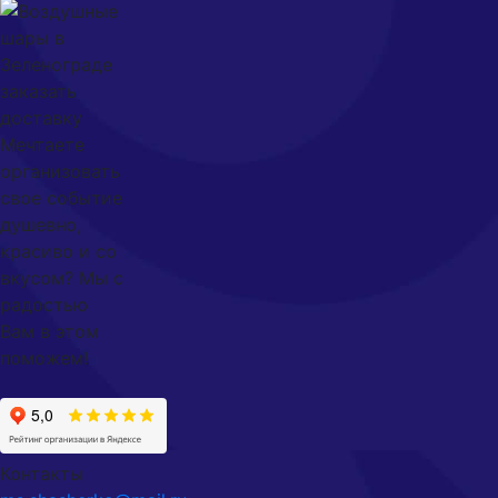
Мечтаете
организовать
свое событие
душевно,
красиво и со
вкусом? Мы с
радостью
Вам в этом
поможем!
Контакты