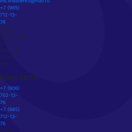
ms.shasherko@mail.ru
+7 (985)
712-13-
76
Город
Зеленоград,
улица
Юности,
корпус
316
Контакты
+7 (906)
702-13-
76
+7 (985)
712-13-
76
Город