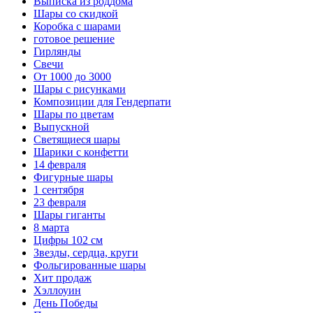
Выписка из роддома
Шары со скидкой
Коробка с шарами
готовое решение
Гирлянды
Свечи
От 1000 до 3000
Шары с рисунками
Композиции для Гендерпати
Шары по цветам
Выпускной
Светящиеся шары
Шарики с конфетти
14 февраля
Фигурные шары
1 сентября
23 февраля
Шары гиганты
8 марта
Цифры 102 см
Звезды, сердца, круги
Фольгированные шары
Хит продаж
Хэллоуин
День Победы