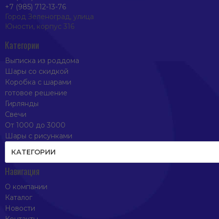
+7 (985) 712-13-76
Город Зеленоград, улица
Юности, корпус 316
Категории
Выписка из роддома
Шары со скидкой
Коробка с шарами
готовое решение
Гирлянды
Свечи
От 1000 до 3000
Шары с рисунками
КАТЕГОРИИ
Навигация
О компании
Каталог
Новости
Контакты