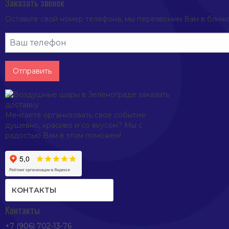
Заказать звонок
Оставьте свой номер телефона, мы перезвоним Вам в ближ
Отправить
Мечтаете организовать свое событие
душевно, красиво и со вкусом? Мы с
радостью Вам в этом поможем!
КОНТАКТЫ
Контакты
+7 (906) 702-13-76