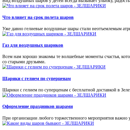
Вид воздушных шаров у детей всегда вызывает улыбку, радость
Что влияет на срок полета шаров
Уже давно гелиевые воздушные шары стали неотъемлемым атри
Газ для воздушных шариков
Всем нам хорошо знакомы те волшебные моменты счастья, кото
со старыми друзьями.
Шарики с гелием по суперценам
Шарики с гелием по суперценам с бесплатной доставкой в Зеле
Оформление праздников шарами
При организации любого торжественного мероприятия важно у