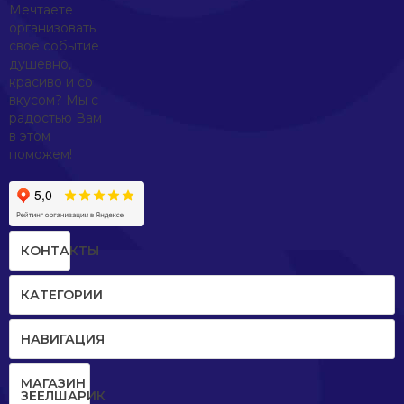
Мечтаете
организовать
свое событие
душевно,
красиво и со
вкусом? Мы с
радостью Вам
в этом
поможем!
КОНТАКТЫ
КАТЕГОРИИ
НАВИГАЦИЯ
МАГАЗИН
ЗЕЕЛШАРИК