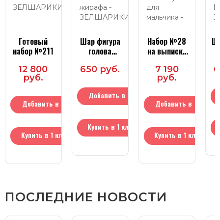
Готовый
Шар фигура
Набор №28
Ш
набор №211
голова
на выписку
жирафа
для
12 800
650 руб.
7 190
6
мальчика
руб.
руб.
Добавить в
Добавить в
Добавить в
корзину
корзину
корзину
Купить в 1 клик
Купить в 1 клик
Купить в 1 клик
ПОСЛЕДНИЕ НОВОСТИ