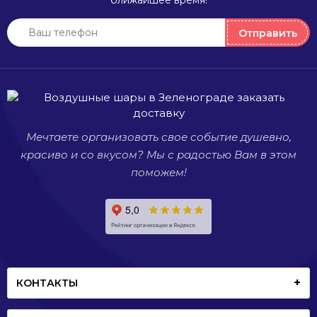
ближайшее время!
или
Они
полностью
могут
п
Отправить
прозрачные,
украсить
п
а также
любое
большие
мероприятие,
и совсем
будь то
маленькие.
день
рождения,
Мечтаете организовать свое событие душевно,
свадьба
или
красиво и со вкусом? Мы с радостью Вам в этом
просто
поможем!
встреча
со
старыми
друзьями.
КОНТАКТЫ