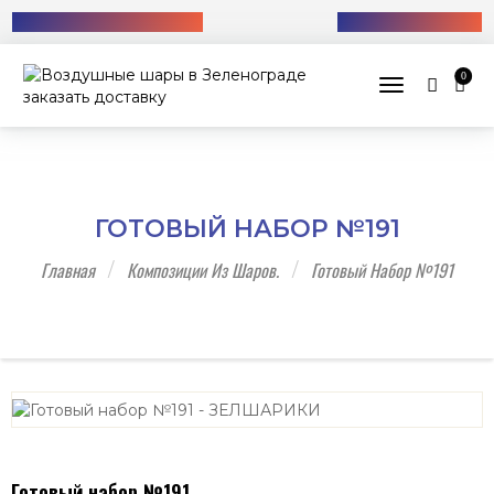
Бесплатная доставка!
+7 (985) 712-13-76
0
Toggle navig
ГОТОВЫЙ НАБОР №191
Главная
Композиции Из Шаров.
Готовый Набор №191
Готовый набор №191