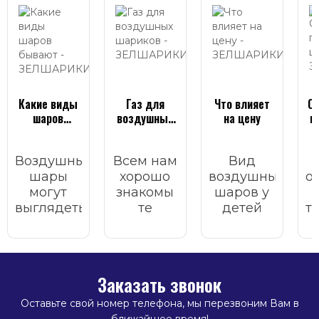
Какие виды
Газ для
Что влияет
О
шаров
воздушных
на цену
п
бывают
шариков
Воздушные
Всем нам
Вид
шары
хорошо
воздушных
о
могут
знакомы
шаров у
выглядеть
те
детей
т
по-
волшебные
всегда
м
разному:
моменты
вызывает
одни
счастья,
улыбку,
блестят и
которые
радость и
м
Заказать звонок
переливаются,
приносят
праздник.
ф
другие
воздушные
Оставьте свой номер телефона, мы перезвоним Вам в
частично
шарики.
п