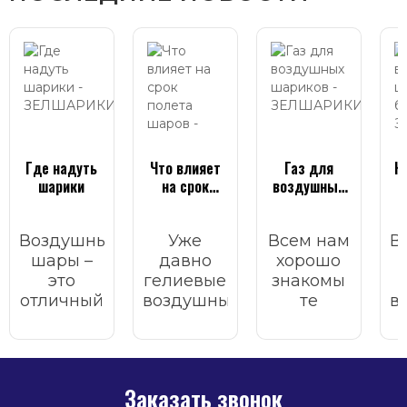
Где надуть
Что влияет
Газ для
К
шарики
на срок
воздушных
полета
шариков
шаров
Воздушные
Уже
Всем нам
В
шары –
давно
хорошо
это
гелиевые
знакомы
отличный
воздушные
те
в
атрибут
шары
волшебные
для
стали
моменты
р
украшения
неотъемлемым
счастья,
любого
атрибутом
которые
б
Заказать звонок
торжественного
любого
приносят
п