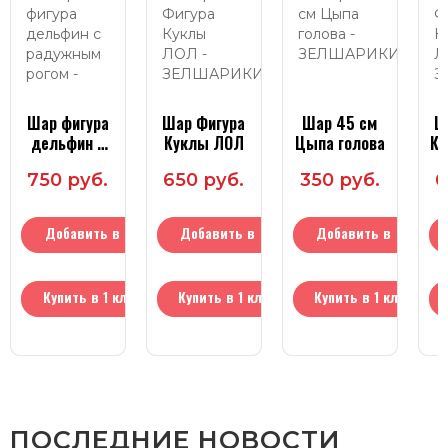
Шар фигура
Шар Фигура
Шар 45 см
Ш
дельфин с
Куклы ЛОЛ
Цыпа голова
Ку
радужным
750 руб.
650 руб.
350 руб.
6
рогом
Добавить в
Добавить в
Добавить в
корзину
корзину
корзину
Купить в 1 клик
Купить в 1 клик
Купить в 1 клик
ПОСЛЕДНИЕ НОВОСТИ