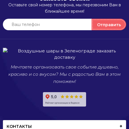
мероприятия.
праздника.
воздушные
Оставьте свой номер телефона, мы перезвоним Вам в
Они
шарики.
ч
ближайшее время!
приводят
Они
в восторг
могут
п
Отправить
взрослых
украсить
п
и детей.
любое
мероприятие,
б
будь то
и
день
м
рождения,
Мечтаете организовать свое событие душевно,
свадьба
или
красиво и со вкусом? Мы с радостью Вам в этом
просто
поможем!
встреча
со
старыми
друзьями.
КОНТАКТЫ