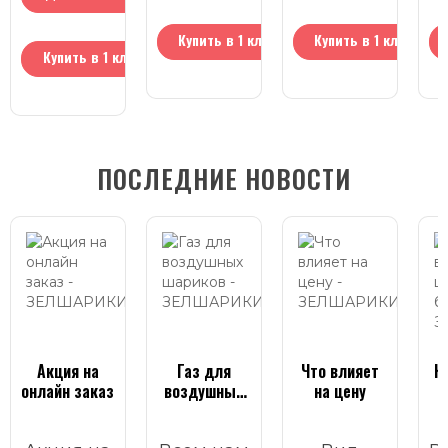
корзину
корзину
корзину
Купить в 1 клик
Купить в 1 клик
Купить в 1 клик
ПОСЛЕДНИЕ НОВОСТИ
Акция на
Газ для
Что влияет
К
онлайн заказ
воздушных
на цену
шариков