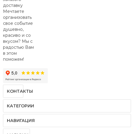
просто
встреча
Мечтаете
организовать
со
свое событие
старыми
душевно,
друзьями.
красиво и со
вкусом? Мы с
радостью Вам
в этом
поможем!
КОНТАКТЫ
КАТЕГОРИИ
НАВИГАЦИЯ