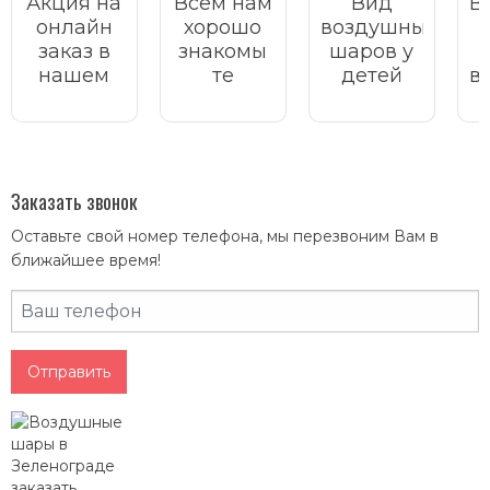
Акция на
Всем нам
Вид
В
онлайн
хорошо
воздушных
заказ в
знакомы
шаров у
нашем
те
детей
в
интернет
волшебные
всегда
магазине.
моменты
вызывает
р
счастья,
улыбку,
которые
радость и
б
приносят
праздник.
п
Заказать звонок
воздушные
Оставьте свой номер телефона, мы перезвоним Вам в
шарики.
ч
ближайшее время!
Они
могут
п
украсить
п
любое
мероприятие,
б
Отправить
будь то
и
день
м
рождения,
свадьба
или