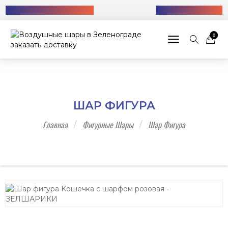
Бесплатная доставка!
+7 (985) 712-13-76
0
Toggle navigat
ШАР ФИГУРА
Главная
Фигурные Шары
Шар Фигура