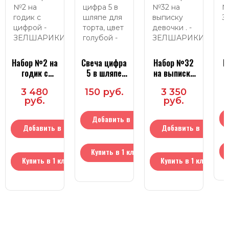
Набор №2 на
Свеча цифра
Набор №32
Н
годик с
5 в шляпе
на выписку
цифрой
для торта,
девочки .
3 480
150 руб.
3 350
цвет голубой
руб.
руб.
Добавить в
Добавить в
Добавить в
корзину
корзину
корзину
Купить в 1 клик
Купить в 1 клик
Купить в 1 клик