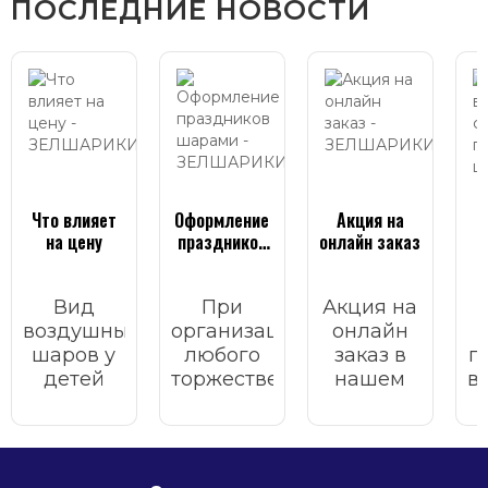
ПОСЛЕДНИЕ НОВОСТИ
Что влияет
Оформление
Акция на
Ч
на цену
праздников
онлайн заказ
шарами
Вид
При
Акция на
воздушных
организации
онлайн
шаров у
любого
заказ в
г
детей
торжественного
нашем
в
всегда
мероприятия
интернет
вызывает
важно
магазине.
улыбку,
учесть
н
радость и
множество
а