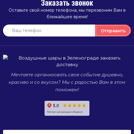
Заказать звонок
праздник.
факторов:
список
п
Оставьте свой номер телефона, мы перезвоним Вам в
приглашенных,
ближайшее время!
место
п
проведения
в
Отправить
праздника.
в
и
Мечтаете организовать свое событие душевно,
красиво и со вкусом? Мы с радостью Вам в этом
поможем!