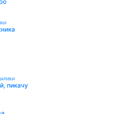
ро
хника
, пикачу
ца