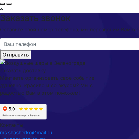
Заказать звонок
Оставьте свой номер телефона, мы перезвоним Вам в 
Отправить
Мечтаете организовать свое событие
душевно, красиво и со вкусом? Мы с
радостью Вам в этом поможем!
Контакты
ms.shasherko@mail.ru