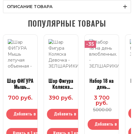
ОПИСАНИЕ ТОВАРА
ПОПУЛЯРНЫЕ ТОВАРЫ
-35
Шар ФИГУРА
Шар Фигура
Набор 18 на
Н
Мышь
Коляска
день
летучая
Девочка
влюбленных.
700 руб.
390 руб.
3 700
объемная
руб.
5000.00
Добавить в
Добавить в
корзину
корзину
Добавить в
Купить в 1 клик
Купить в 1 клик
корзину