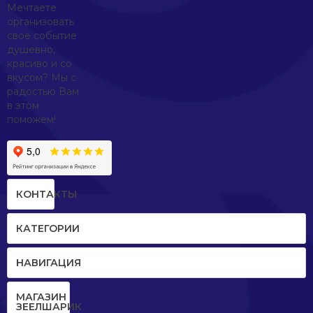
Мечтаете
организовать
свое событие
душевно,
красиво и со
вкусом? Мы с
радостью Вам
в этом
поможем!
КОНТАКТЫ
КАТЕГОРИИ
НАВИГАЦИЯ
МАГАЗИН
ЗЕЕЛШАРИК