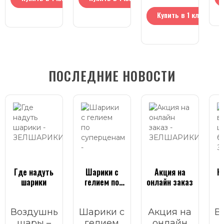
Купить в 1 клик
ПОСЛЕДНИЕ НОВОСТИ
Где надуть
Шарики с
Акция на
К
шарики
гелием по
онлайн заказ
суперценам
Воздушные
Шарики с
Акция на
В
шары –
гелием
онлайн