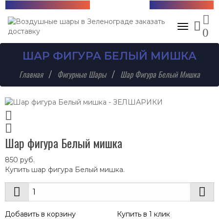
Бесплатная доставка!
+7 (985) 712-13-76
Toggle nav
0
ШАР ФИГУРА БЕЛЫЙ МИШКА
Главная
Фигурные Шары
Шар Фигура Белый Мишка
Шар фигура Белый мишка
850
руб.
Купить шар фигура Белый мишка.
Добавить в корзину
Купить в 1 клик