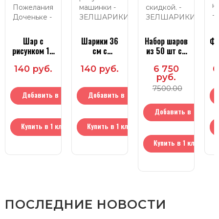
Шар с
Шарики 36
Набор шаров
Фо
рисунком 14
см с
из 50 шт со
Пожелания
рисунком
скидкой.
140 руб.
140 руб.
6 750
6
Доченьке
машинки
руб.
7500.00
Добавить в
Добавить в
корзину
корзину
Добавить в
Купить в 1 клик
Купить в 1 клик
корзину
Купить в 1 клик
ПОСЛЕДНИЕ НОВОСТИ