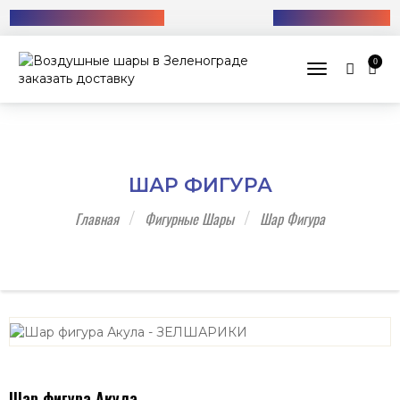
Бесплатная доставка!
+7 (985) 712-13-76
0
Toggle navig
ШАР ФИГУРА
Главная
Фигурные Шары
Шар Фигура
Шар фигура Акула