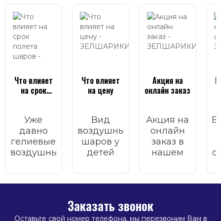
Что влияет
Что влияет
Акция на
Г
на срок
на цену
онлайн заказ
полета
шаров
Уже
Вид
Акция на
В
давно
воздушных
онлайн
гелиевые
шаров у
заказ в
воздушные
детей
нашем
о
шары
всегда
интернет
стали
вызывает
магазине.
неотъемлемым
улыбку,
у
атрибутом
радость и
Заказать звонок
любого
праздник.
т
праздника.
м
Оставьте свой номер телефона, мы перезвоним Вам в