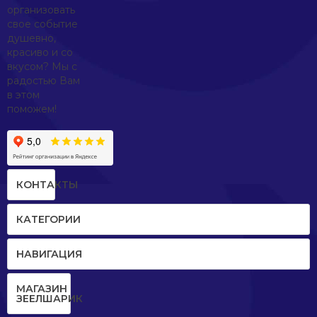
организовать
со
свое событие
старыми
душевно,
друзьями.
красиво и со
вкусом? Мы с
радостью Вам
в этом
поможем!
КОНТАКТЫ
КАТЕГОРИИ
НАВИГАЦИЯ
МАГАЗИН
ЗЕЕЛШАРИК