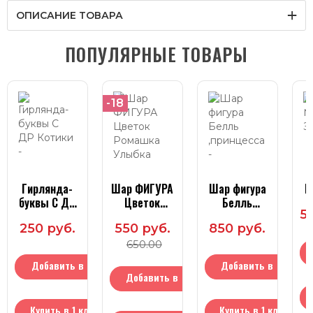
ОПИСАНИЕ ТОВАРА
ПОПУЛЯРНЫЕ ТОВАРЫ
-18
Гирлянда-
Шар ФИГУРА
Шар фигура
Н
буквы С ДР
Цветок
Белль
5 
Котики
Ромашка
,принцесса
250 руб.
550 руб.
850 руб.
Улыбка
белая
650.00
Добавить в
Добавить в
Добавить в
корзину
корзину
корзину
Купить в 1 клик
Купить в 1 клик