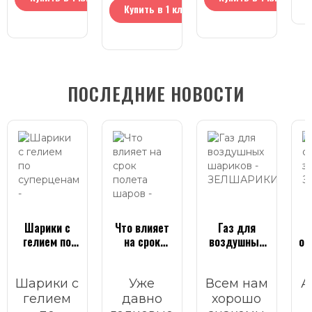
Купить в 1 клик
ПОСЛЕДНИЕ НОВОСТИ
Шарики с
Что влияет
Газ для
гелием по
на срок
воздушных
он
суперценам
полета
шариков
шаров
Шарики с
Уже
Всем нам
А
гелием
давно
хорошо