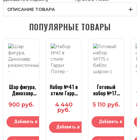
ОПИСАНИЕ ТОВАРА
ПОПУЛЯРНЫЕ ТОВАРЫ
Шар фигура,
Набор №41 в
Готовый
Ш
Динозавр
стиле Гарри
набор №175
1
реалистичный
Потер
с баблс
д
900 руб.
4 440
5 110 руб.
8
шаром с
руб.
надписью.
Добавить в
Добавить в
Добавить в
корзину
корзину
корзину