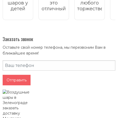
шаров у
это
любого
детей
отличный
торжественного
всегда
атрибут
мероприятия
и
вызывает
для
важно
м
улыбку,
украшения
учесть
радость и
любого
множество
праздник.
торжественного
факторов:
Заказать звонок
мероприятия.
список
Оставьте свой номер телефона, мы перезвоним Вам в
приглашенных,
ближайшее время!
место
проведения
праздника.
Отправить