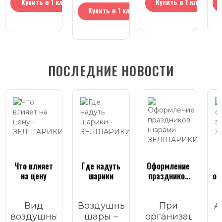
Купить в 1 клик
Купить в 1 клик
Купить в 1 клик
ПОСЛЕДНИЕ НОВОСТИ
Что влияет
Где надуть
Оформление
на цену
шарики
праздников
он
шарами
Вид
Воздушные
При
А
воздушных
шары –
организации