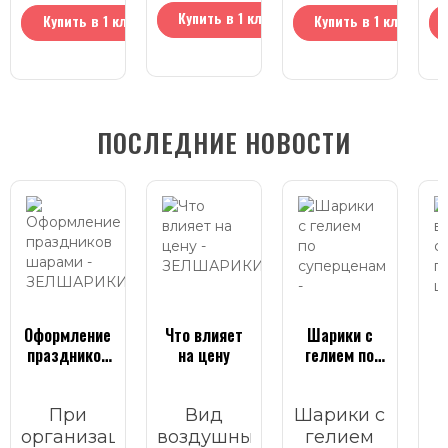
Купить в 1 клик
Купить в 1 клик
Купить в 1 клик
ПОСЛЕДНИЕ НОВОСТИ
Оформление
Что влияет
Шарики с
Ч
праздников
на цену
гелием по
шарами
суперценам
При
Вид
Шарики с
организации
воздушных
гелием