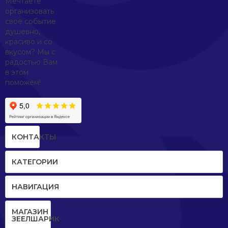
Мечтаете
организовать
свое событие
душевно,
красиво и со
вкусом? Мы с
радостью Вам
в этом
поможем!
КОНТАКТЫ
КАТЕГОРИИ
НАВИГАЦИЯ
МАГАЗИН
ЗЕЕЛШАРИК