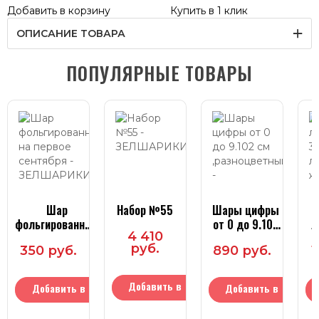
Добавить в корзину
Купить в 1 клик
ОПИСАНИЕ ТОВАРА
ПОПУЛЯРНЫЕ ТОВАРЫ
Шар
Набор №55
Шары цифры
фольгированный
от 0 до 9.102
л
4 410
на первое
см
3
руб.
350 руб.
890 руб.
1
сентября
,разноцветный
Добавить в
Добавить в
Добавить в
корзину
корзину
корзину