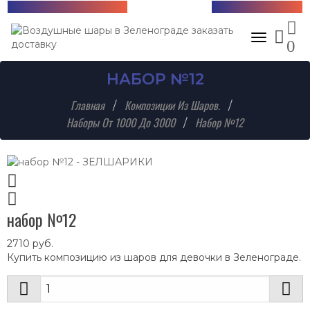
Бесплатная доставка!
+7 (985) 712-13-76
Toggle nav
0
НАБОР №12
Главная
Композиции Из Шаров.
Наборы От 1000 До 3000
Набор №12
набор №12
2710
руб.
Купить композицию из шаров для девочки в Зеленограде.