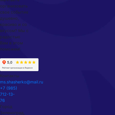
организовать
свое событие
душевно,
красиво и со
вкусом? Мы с
радостью
Вам в этом
поможем!
Контакты
ms.shasherko@mail.ru
+7 (985)
712-13-
76
Город
Зеленоград,