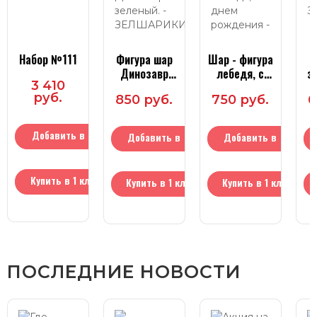
Набор №111
Фигура шар
Шар - фигура
Динозавр
лебедя, с
э
3 410
зеленый.
днем
руб.
850 руб.
750 руб.
6
рождения
Добавить в
Добавить в
Добавить в
корзину
корзину
корзину
Купить в 1 клик
Купить в 1 клик
Купить в 1 клик
ПОСЛЕДНИЕ НОВОСТИ