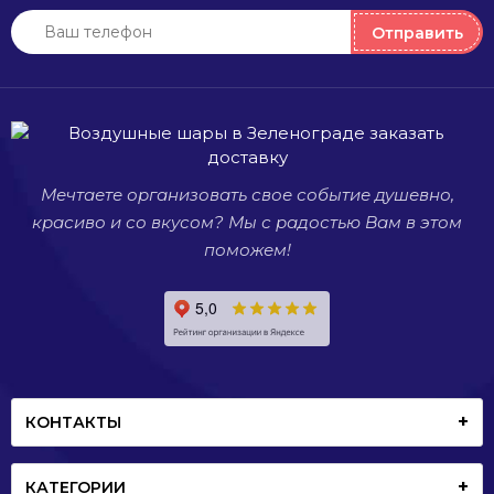
место
п
проведения
в
Отправить
праздника.
в
и
Мечтаете организовать свое событие душевно,
красиво и со вкусом? Мы с радостью Вам в этом
поможем!
КОНТАКТЫ
КАТЕГОРИИ