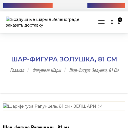
Бесплатная доставка!
+7 (985) 712-13-76
0
Toggle navig
ШАР-ФИГУРА ЗОЛУШКА, 81 СМ
Главная
Фигурные Шары
Шар-Фигура Золушка, 81 См
Шар-фигура Рапунцель, 81 см