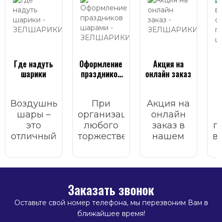
Где надуть
Оформление
Акция на
Ч
шарики
праздников
онлайн заказ
шарами
Воздушные
При
Акция на
шары –
организации
онлайн
это
любого
заказ в
г
отличный
торжественного
нашем
в
атрибут
мероприятия
интернет
для
важно
магазине.
украшения
учесть
н
любого
множество
а
Заказать звонок
торжественного
факторов:
мероприятия.
список
п
Оставьте свой номер телефона, мы перезвоним Вам в
приглашенных,
ближайшее время!