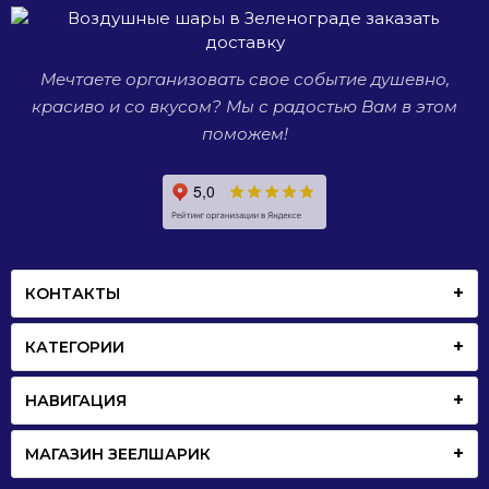
рождения,
свадьба
или
Мечтаете организовать свое событие душевно,
просто
красиво и со вкусом? Мы с радостью Вам в этом
встреча
со
поможем!
старыми
друзьями.
КОНТАКТЫ
КАТЕГОРИИ
НАВИГАЦИЯ
МАГАЗИН ЗЕЕЛШАРИК