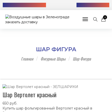
Бесплатная доставка!
+7 (985) 712-13-76
0
Toggle navigat
ШАР ФИГУРА
Главная
Фигурные Шары
Шар Фигура
Шар Вертолет красный
650
руб.
Купить шар фольгированный Вертолет красный в