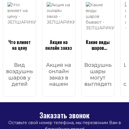
Что влияет
Акция на
Какие виды
на цену
онлайн заказ
шаров
бывают
с
Вид
Акция на
Воздушные
Ш
воздушных
онлайн
шары
шаров у
заказ в
могут
детей
нашем
выглядеть
с
всегда
интернет
по-
вызывает
магазине.
разному:
б
улыбку,
одни
д
радость и
блестят и
Заказать звонок
праздник.
переливаются,
З
другие
Оставьте свой номер телефона, мы перезвоним Вам в
частично