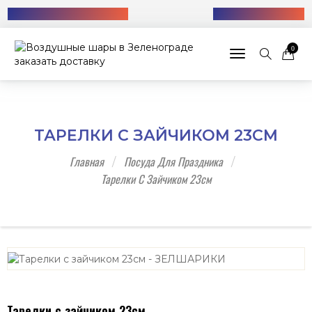
Бесплатная доставка!
+7 (985) 712-13-76
0
Toggle navigat
ТАРЕЛКИ С ЗАЙЧИКОМ 23СМ
Главная
Посуда Для Праздника
Тарелки С Зайчиком 23см
Тарелки с зайчиком 23см