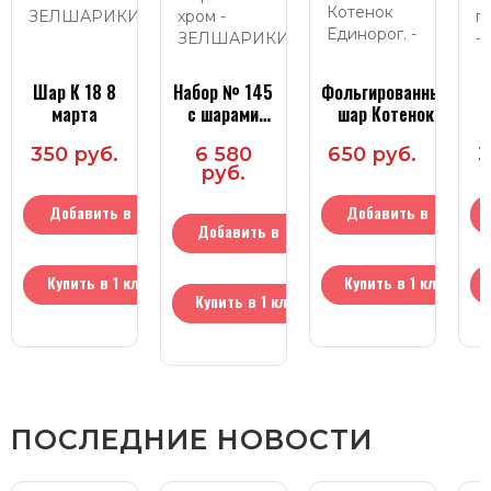
Шар К 18 8
Набор № 145
Фольгированный
Ш
марта
с шарами
шар Котенок
м
хром
Единорог.
п
350 руб.
6 580
650 руб.
3
руб.
Добавить в
Добавить в
Добавить в
корзину
корзину
корзину
Купить в 1 клик
Купить в 1 клик
Купить в 1 клик
ПОСЛЕДНИЕ НОВОСТИ