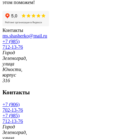
этом поможем!
Контакты
ms.shasherko@mail.ru
+7 (985)
712-13-76
Город
Зеленоград,
улица
Юности,
корпус
316
Контакты
+7 (906)
702-13-76
+7 (985)
712-13-76
Город
Зеленоград,
улица