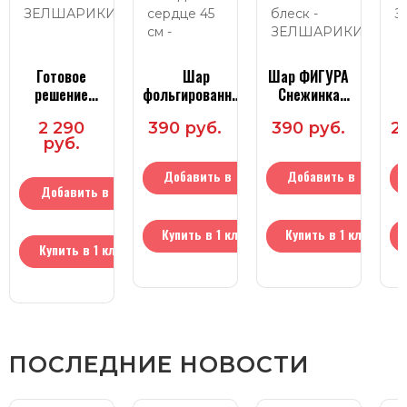
Готовое
Шар
Шар ФИГУРА
решение
фольгированный
Снежинка
№42
холодное
блеск
2 290
390 руб.
390 руб.
2
сердце 45 см
руб.
Добавить в
Добавить в
Добавить в
корзину
корзину
корзину
Купить в 1 клик
Купить в 1 клик
Купить в 1 клик
ПОСЛЕДНИЕ НОВОСТИ