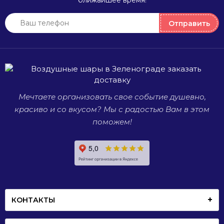
ближайшее время!
приводят
в восторг
Отправить
взрослых
у
и детей.
м
р
Мечтаете организовать свое событие душевно,
красиво и со вкусом? Мы с радостью Вам в этом
поможем!
с
д
КОНТАКТЫ