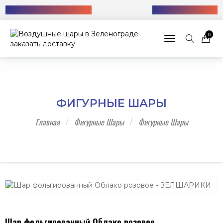
Бесплатная доставка!
+7 (985) 712-13-76
0
Toggle navigat
ФИГУРНЫЕ ШАРЫ
Главная
Фигурные Шары
Фигурные Шары
Шар фольгированный Облако розовое