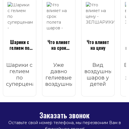
Шарики с
Что влияет
Что влияет
гелием по
на срок
на цену
в
суперценам
полета
шаров
Шарики с
Уже
Вид
В
гелием
давно
воздушных
по
гелиевые
шаров у
з
суперценам
воздушные
детей
с
шары
всегда
в
бесплатной
стали
вызывает
м
доставкой
неотъемлемым
улыбку,
с
в
атрибутом
радость и
к
Заказать звонок
Зеленограде.
любого
праздник.
п
праздника.
в
Оставьте свой номер телефона, мы перезвоним Вам в
Они