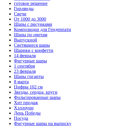
готовое решение
Гирлянды
Свечи
От 1000 до 3000
Шары с рисунками
Композиции для Гендерпати
Шары по цветам
Выпускной
Светящиеся шары
Шарики с конфетти
14 февраля
Фигурные шары
1 сентября
23 февраля
Шары гиганты
8 марта
Цифры 102 см
Звезды, сердца, круги
Фольгированные шары
Хит продаж
Хэллоуин
День Победы
Посуда
Фигурные шары на выписку