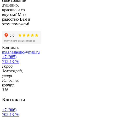
свое событие
душевно,
красиво и со
вкусом? Мы с
радостью Вам в
этом поможем!
Контакты
ms.shasherko@mail.ru
+7 (985)
712-13-76
Город
Зеленоград,
улица
Юности,
корпус
316
Контакты
+7 (906)
702-13-76