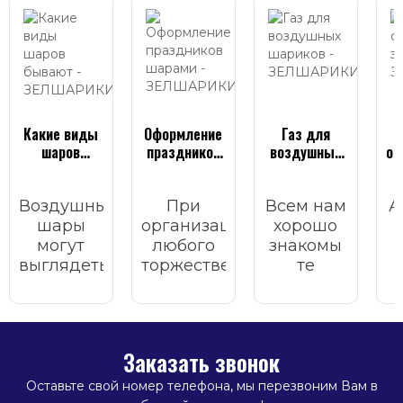
Какие виды
Оформление
Газ для
шаров
праздников
воздушных
он
бывают
шарами
шариков
Воздушные
При
Всем нам
А
шары
организации
хорошо
могут
любого
знакомы
выглядеть
торжественного
те
по-
мероприятия
волшебные
и
разному:
важно
моменты
м
одни
учесть
счастья,
блестят и
множество
которые
Заказать звонок
переливаются,
факторов:
приносят
другие
список
воздушные
Оставьте свой номер телефона, мы перезвоним Вам в