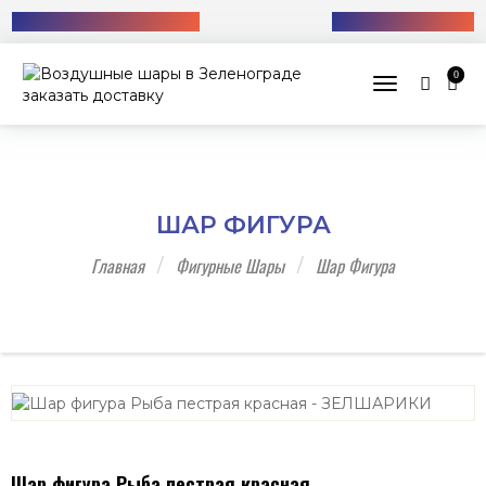
Бесплатная доставка!
+7 (985) 712-13-76
0
Toggle navig
ШАР ФИГУРА
Главная
Фигурные Шары
Шар Фигура
Шар фигура Рыба пестрая красная