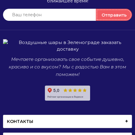
частично
приглашенных,
шарики.
ближайшее время!
или
место
Они
полностью
проведения
могут
Отправить
прозрачные,
праздника.
украсить
а также
любое
большие
мероприятие,
и совсем
будь то
маленькие.
день
рождения,
Мечтаете организовать свое событие душевно,
свадьба
или
красиво и со вкусом? Мы с радостью Вам в этом
просто
поможем!
встреча
со
старыми
друзьями.
КОНТАКТЫ