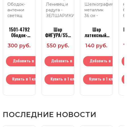
1501-4792
Шар
Шар
Ш
Ободок-
ФИГУРА/S50
латексный ,
антенки
Ленивец и
Шелкография
б
300 руб.
550 руб.
140 руб.
7
светящ HWN
радуга
металлик 36
Череп
см
Добавить в
Добавить в
Добавить в
корзину
корзину
корзину
Купить в 1 клик
Купить в 1 клик
Купить в 1 клик
ПОСЛЕДНИЕ НОВОСТИ