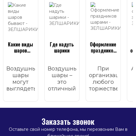
Какие виды
Где надуть
Оформление
шаров
шарики
праздников
он
бывают
шарами
Воздушные
Воздушные
При
А
шары
шары –
организации
могут
это
любого
выглядеть
отличный
торжественного
по-
атрибут
мероприятия
и
разному:
для
важно
м
одни
украшения
учесть
блестят и
любого
множество
Заказать звонок
переливаются,
торжественного
факторов:
другие
мероприятия.
список
Оставьте свой номер телефона, мы перезвоним Вам в
частично
приглашенных,