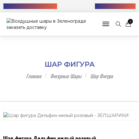
Бесплатная доставка!
+7 (985) 712-13-76
0
Toggle navigat
ШАР ФИГУРА
Главная
Фигурные Шары
Шар Фигура
Шар фигура Дельфин милый розовый