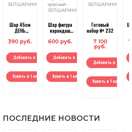
Шар 45см
Шар фигура
Готовый
Шар 
ДЕНЬ
карандаш
набор № 232
ЗНАНИЙ
красный
390 руб.
600 руб.
7 100
7
руб.
Добавить в
Добавить в
Добавить в
корзину
корзину
корзину
Купить в 1 клик
Купить в 1 клик
Купить в 1 клик
ПОСЛЕДНИЕ НОВОСТИ