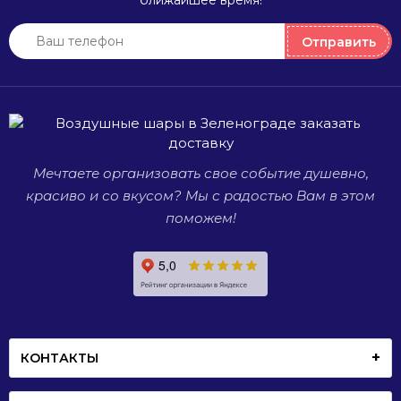
ближайшее время!
или
место
полностью
проведения
Отправить
прозрачные,
праздника.
а также
большие
и совсем
маленькие.
Мечтаете организовать свое событие душевно,
красиво и со вкусом? Мы с радостью Вам в этом
поможем!
КОНТАКТЫ