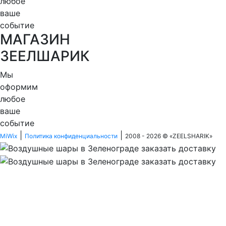
любое
ваше
событие
МАГАЗИН
ЗЕЕЛШАРИК
Мы
оформим
любое
ваше
событие
|
|
MiWix
Политика конфиденциальности
2008 - 2026 © «
ZEELSHARIK
»